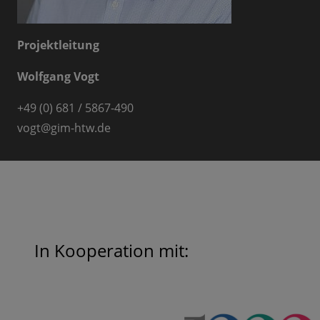
Projektleitung
Wolfgang Vogt
+49 (0) 681 / 5867-490
vogt@gim-htw.de
In Kooperation mit: