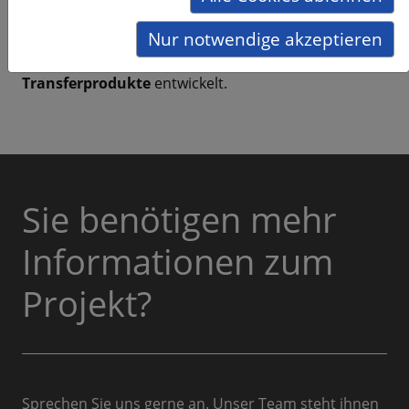
Träger, Politik und Entscheidungsträger
mit in das
Projekt eingebunden werden. Gemeinsam mit den
Nur notwendige akzeptieren
Einrichtungen wurden
konkrete Praxis-
Transferprodukte
entwickelt.
Sie benötigen mehr
Informationen zum
Projekt?
Sprechen Sie uns gerne an. Unser Team steht ihnen