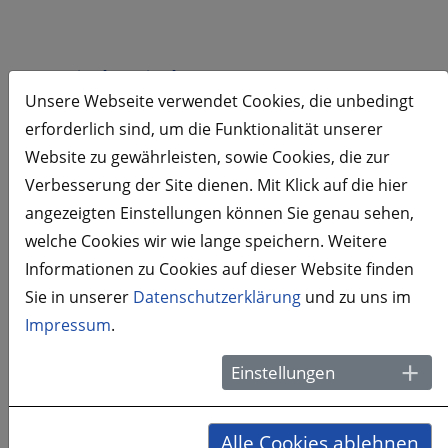
Projektziele
Unsere Webseite verwendet Cookies, die unbedingt
erforderlich sind, um die Funktionalität unserer
Das Modellprojekt verfolgte insgesamt sechs Ziele:
Website zu gewährleisten, sowie Cookies, die zur
Begonnen mit einer
Explorationsstudie
wurden IST-
Verbesserung der Site dienen. Mit Klick auf die hier
Stand und Bedarfe in den Modell-Kitas erhoben und
angezeigten Einstellungen können Sie genau sehen,
ausgewertet. Das oberste Ziel, die
Stärkung von
welche Cookies wir wie lange speichern. Weitere
Kindern
in Kitas, sollte über die
Sensibilisierung
Informationen zu Cookies auf dieser Website finden
pädagogischer Fachkräfte
und deren Begleitung in
Sie in unserer
Datenschutzerklärung
und zu uns im
Ihrer Praxis erreicht werden. Die
Stärkung von
Impressum
.
Familien
erfolgte durch Briefe und Informationen
zum Projekt und der Thematik, sowie durch
Einstellungen
gemeinsame Veranstaltungen. Über den
Projektbeirat und Fachveranstaltungen konnten
Alle Cookies ablehnen