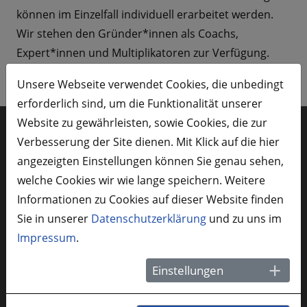
können im Einzelfall individuell erarbeitet werden.
Wir stehen den Gründer*innen als Coachs,
Expert*innen und Multiplikatoren zur Verfügung.
Unsere Webseite verwendet Cookies, die unbedingt
erforderlich sind, um die Funktionalität unserer
Website zu gewährleisten, sowie Cookies, die zur
Verbesserung der Site dienen. Mit Klick auf die hier
Du brauchst
angezeigten Einstellungen können Sie genau sehen,
Unterstützung?
welche Cookies wir wie lange speichern. Weitere
Informationen zu Cookies auf dieser Website finden
Sie in unserer
Datenschutzerklärung
und zu uns im
Impressum
.
Ruf uns einfach an oder schreib uns eine E-Mail.
Einstellungen
Unser Gründungsberatungsteam unterstützt dich
gerne.