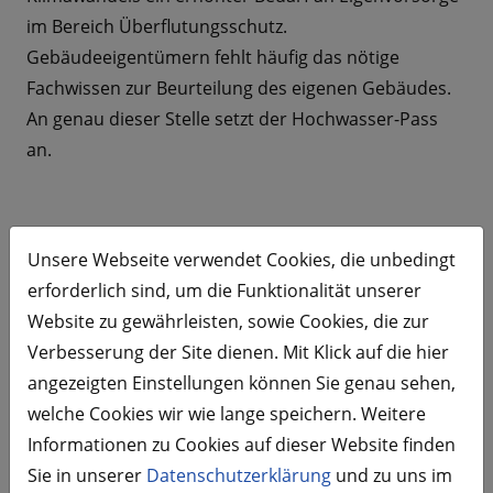
im Bereich Überflutungsschutz.
Gebäudeeigentümern fehlt häufig das nötige
Fachwissen zur Beurteilung des eigenen Gebäudes.
An genau dieser Stelle setzt der Hochwasser-Pass
an.
Projektnutzen
Unsere Webseite verwendet Cookies, die unbedingt
erforderlich sind, um die Funktionalität unserer
Website zu gewährleisten, sowie Cookies, die zur
Der Hochwasser-Pass gibt den Eigentümern eine
Verbesserung der Site dienen. Mit Klick auf die hier
verständliche Einschätzung zu den Gefährdungen
angezeigten Einstellungen können Sie genau sehen,
und soll als Grundlage zur Eigenvorsorge dienen.
welche Cookies wir wie lange speichern. Weitere
Informationen zu Cookies auf dieser Website finden
Sie in unserer
Datenschutzerklärung
und zu uns im