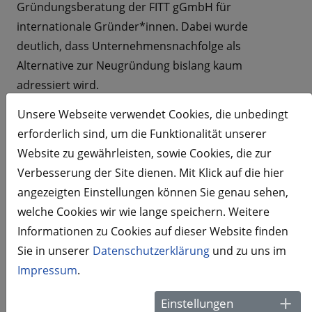
Gründungsberatung der FITT gGmbH für
internationale Gründer*innen. Dabei wurde
deutlich, dass Unternehmensnachfolge als
Alternative zur Neugründung bislang kaum
adressiert wird.
Unsere Webseite verwendet Cookies, die unbedingt
erforderlich sind, um die Funktionalität unserer
Projektnutzen
Website zu gewährleisten, sowie Cookies, die zur
Verbesserung der Site dienen. Mit Klick auf die hier
angezeigten Einstellungen können Sie genau sehen,
NextGen.Saar trägt zur Sicherung regionaler
welche Cookies wir wie lange speichern. Weitere
Unternehmen und Arbeitsplätze bei, indem bislang
Informationen zu Cookies auf dieser Website finden
ungenutzte unternehmerische Potenziale aktiviert
Sie in unserer
Datenschutzerklärung
und zu uns im
werden. Gleichzeitig stärkt das Projekt die
Impressum
.
wirtschaftliche Integration und die Zukunftsfähigkeit
des Mittelstands.
Einstellungen