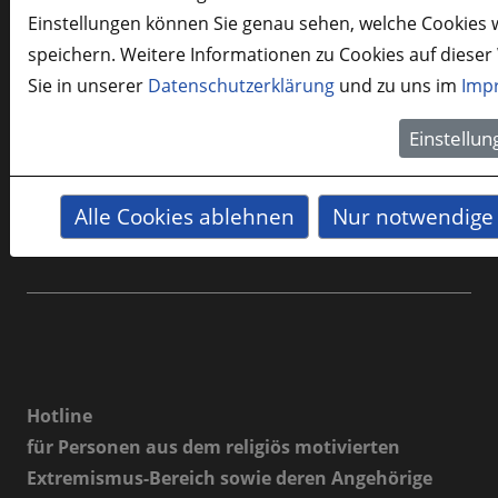
Einstellungen können Sie genau sehen, welche Cookies w
Kontakt
speichern. Weitere Informationen zu Cookies auf dieser
Sie in unserer
Datenschutzerklärung
und zu uns im
Imp
Einstellun
Sie haben Fragen oder benötigen unsere Hilfe? Dann
Alle Cookies ablehnen
Nur notwendige 
sprechen Sie uns an, wir helfen Ihnen gerne weiter.
Hotline
für Personen aus dem religiös motivierten
Extremismus-Bereich sowie deren Angehörige