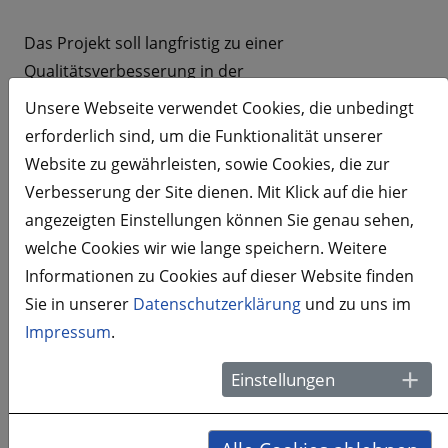
Das Projekt soll langfristig zu einer
Qualitätsverbesserung in der
Schlaganfallversorgung beitragen und die
Unsere Webseite verwendet Cookies, die unbedingt
Attraktivität von Pflege auf der Stroke Unit erhöhen.
erforderlich sind, um die Funktionalität unserer
Website zu gewährleisten, sowie Cookies, die zur
Verbesserung der Site dienen. Mit Klick auf die hier
Projektziele
angezeigten Einstellungen können Sie genau sehen,
welche Cookies wir wie lange speichern. Weitere
Informationen zu Cookies auf dieser Website finden
Ziel des Vorhabens ist es, mit einer evidenzbasierten
Sie in unserer
Datenschutzerklärung
und zu uns im
Leitlinie zur Steigerung der Versorgungsqualität, zu
Impressum
.
mehr Autonomie und zu erhöhter
Mitarbeiterzufriedenheit auf der Stroke Unit
Einstellungen
beizutragen.