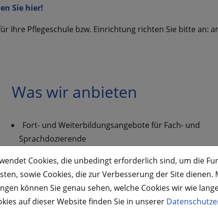
n Sie hier!
" für Ihre Pflegeschule bzw. Einrichtung richten Sie bitte a
Was wir anbieten
Fort- und Weiterbildungsangebote für Fach- und
Sprachdozierende
Entwicklung von Curricula für
endet Cookies, die unbedingt erforderlich sind, um die Fun
Anpassungsqualifizierungen
ten, sowie Cookies, die zur Verbesserung der Site dienen. Mi
Konzepte für berufsbezogene Sprach- und
ungen können Sie genau sehen, welche Cookies wir wie lang
Vorbereitungskurse, medizinisch-pharmazeutische
kies auf dieser Website finden Sie in unserer
Datenschutze
Kenntnisprüfungen sowie Anpassungslehrgänge