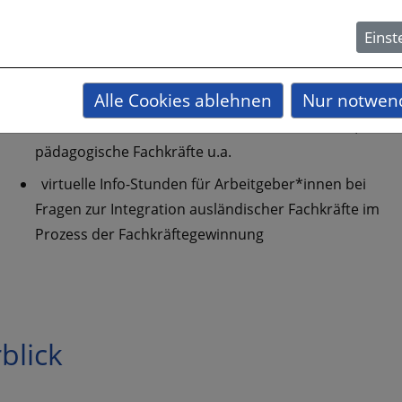
und Vorbereitungskurse für Kenntnisprüfungen im
Einst
Bereich Pflege
Begleitende, individuelle Sprachförderung im
Alle Cookies ablehnen
Nur notwend
Rahmen von Anpassungsqualifizierungen für
akademische und nichtakademische Heilberufe,
pädagogische Fachkräfte u.a.
virtuelle Info-Stunden für Arbeitgeber*innen bei
Fragen zur Integration ausländischer Fachkräfte im
Prozess der Fachkräftegewinnung
blick