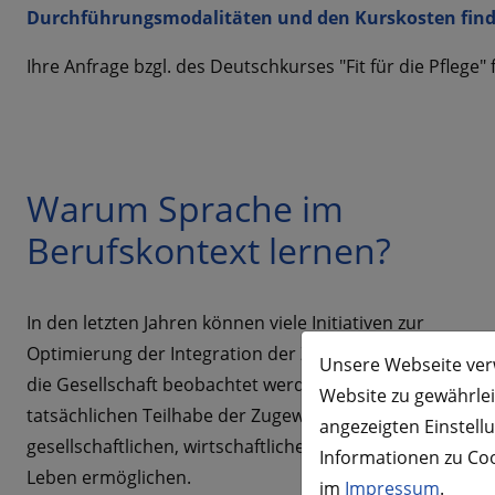
Durchführungsmodalitäten und den Kurskosten finde
Ihre Anfrage bzgl. des Deutschkurses "Fit für die Pflege
Warum Sprache im
Berufskontext lernen?
In den letzten Jahren können viele Initiativen zur
Optimierung der Integration der Zugewanderten in
Unsere Webseite verw
die Gesellschaft beobachtet werden, die den Weg zur
Website zu gewährleis
tatsächlichen Teilhabe der Zugewanderten am
angezeigten Einstell
gesellschaftlichen, wirtschaftlichen und kulturellen
Informationen zu Coo
Leben ermöglichen.
im
Impressum
.