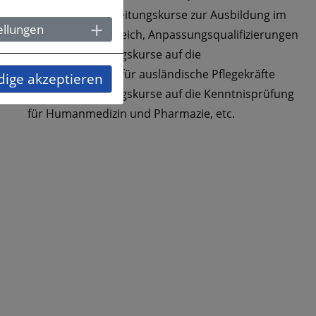
z.B. Berufsvorbereitungskurse zur Ausbildung im
ellungen
pflegerischen Bereich, Anpassungsqualifizierungen
oder Vorbereitungskurse auf die
Kenntnisprüfung für ausländische Pflegekräfte
ige akzeptieren
oder Vorbereitungskurse auf die Kenntnisprüfung
für Humanmedizin und Pharmazie, etc.