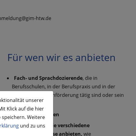
n: anmeldung@gim-htw.de
Für wen wir es anbieten
Fach- und Sprachdozierende
, die in
Berufsschulen, in der Berufspraxis und in der
beruflichen Sprachförderung tätig sind oder sein
ktionalität unserer
wollen
t Klick auf die hier
Arbeitgeber*innen
e speichern. Weitere
Institutionen, die verschiedene
rklärung
und zu uns
Berufssprachkurse anbieten,
wie