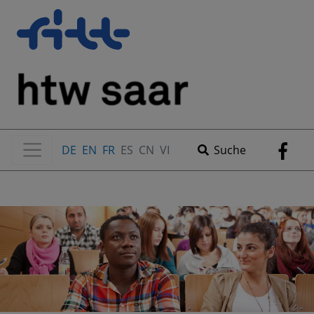
DE
EN
FR
ES
CN
VI
Suche