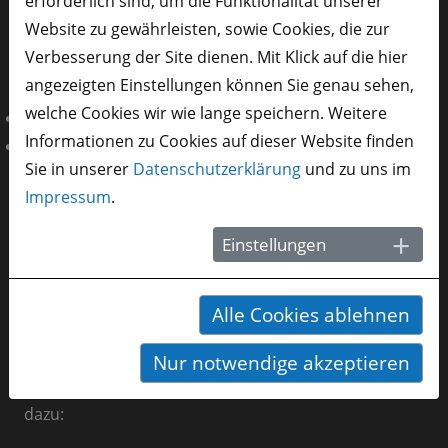
erforderlich sind, um die Funktionalität unserer
Krankenversicherung (Kosten der Versicherung sind
Website zu gewährleisten, sowie Cookies, die zur
nicht in der Programmgebühr enthalten.)
Verbesserung der Site dienen. Mit Klick auf die hier
Die Programmgebühr beträgt:
angezeigten Einstellungen können Sie genau sehen,
welche Cookies wir wie lange speichern. Weitere
für Bewerber*innen im Ausland: 7.800 €
Informationen zu Cookies auf dieser Website finden
für Bewerber*innen, die bereits in Deutschland sind
Sie in unserer
Datenschutzerklärung
und zu uns im
und für Bewerber*innen aus Ländern mit APS-
Impressum
.
Verfahren (China, Indien und Vietnam): Bitte
sprecht uns persönlich an!
Einstellungen
prep-for-study
@
fitt.de
0049 681 5867 651
Alle Cookies ablehnen
Der Semesterbeitrag ist bei der htw saar zu
entrichten und ist
nicht in den Programmgebühren
Nur notwendige akzeptieren
enthalten
. Hier findet Ihr weitere Informationen
dazu: