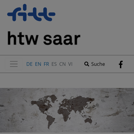
DE
EN
FR
ES
CN
VI
Suche