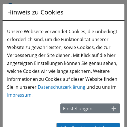
Mit welchen weiteren Kosten
Hinweis zu Cookies
sollte man rechnen?
Welches Visum wird benötigt?
Unsere Webseite verwendet Cookies, die unbedingt
erforderlich sind, um die Funktionalität unserer
Welches Deutsch-Niveau wird
Website zu gewährleisten, sowie Cookies, die zur
benötigt?
Verbesserung der Site dienen. Mit Klick auf die hier
Was passiert nach der
angezeigten Einstellungen können Sie genau sehen,
Aufnahme in das Programm?
welche Cookies wir wie lange speichern. Weitere
Informationen zu Cookies auf dieser Website finden
Gibt es Ferien?
Sie in unserer
Datenschutzerklärung
und zu uns im
Impressum
.
Welche Fächer können im
Anschluss an der htw saar
Einstellungen
studiert werden?