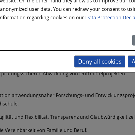
s website. On the other hand they allow us to improve our co
 anonymized user data. You can redraw your consent to usi
information regarding cookies on our
Data Protection Decla
ungseinrichtung mit über 100 Mitarbeitenden mit vielfälti
 und Wirtschaftswissenschaften.
ologie und verstehen uns als kundenorientierter Dienstleis
schaft andererseits.
Deny all cookies
A
prüfungssicheren Abwicklung von Drittmittelprojekten.
dination anwendungsnaher Forschungs- und Entwicklungsproj
hschule.
Agilität und Flexibilität. Transparenz und Glaubwürdigkeit z
e Vereinbarkeit von Familie und Beruf.