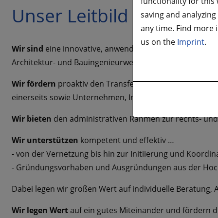
functionality for thi
Unser Leitbild
saving and analyzing
any time. Find more 
us on the
Imprint
.
Wir sind
eine innovative, anwendungsorientierte Forsch
Architektur- und Bauingenieurwesen, Ingenieur-, Sozial-
Wir fördern
proaktiv den Transfer von Wissen und Techn
einerseits sowie Unternehmen, Institutionen und Gesell
Wir bieten
den administrativen Rahmen zur rechts- und 
Wir unterstützen
kompetent und effektiv …
- von der Vernetzung bis hin zur Initiierung und Koor
- Gründungsvorhaben und Ausgründungen aus der Hoc
Dabei legen wir großen Wert auf individuelle Beratung, 
Wir legen Wert
auf ein gutes Miteinander und fördern di