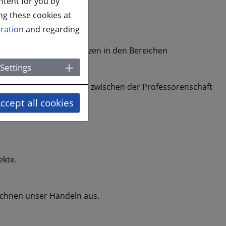
ntent for you by
ng these cookies at
ration
and regarding
gen fachlichen Kompetenzen in den Bereichen
Settings
ter an der Schnittstelle zwischen der Professorenschaft
ccept all cookies
ekte.
eichnen unser Handeln aus.