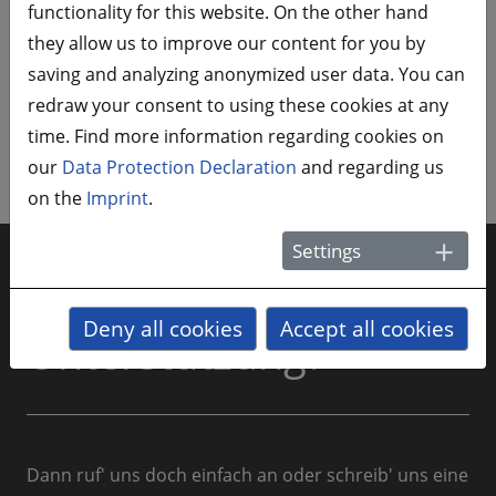
functionality for this website. On the other hand
Individuelle Begleitung zu Terminen bei Behörden
they allow us to improve our content for you by
und Ämtern
saving and analyzing anonymized user data. You can
Empfehlungen zu Seminaren, die dich fit für die
redraw your consent to using these cookies at any
Selbstständigkeit machen
time. Find more information regarding cookies on
our
Data Protection Declaration
and regarding us
on the
Imprint
.
Settings
Du brauchst
Deny all cookies
Accept all cookies
Unterstützung?
Dann ruf' uns doch einfach an oder schreib' uns eine